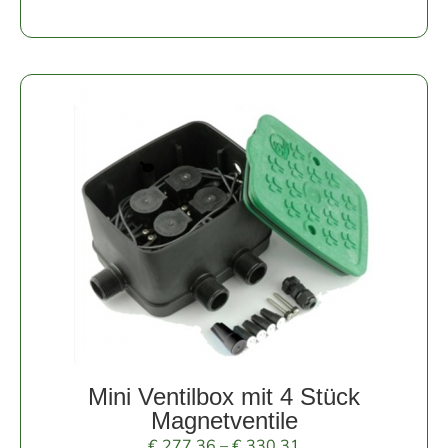
Mini Ventilbox mit 4 Stück
Magnetventile
€
277,36
–
€
330,31