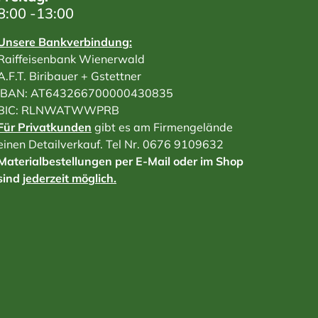
8:00 -13:00
Unsere Bankverbindung:
Raiffeisenbank Wienerwald
A.F.T. Biribauer + Gstettner
IBAN: AT643266700000430835
BIC: RLNWATWWPRB
Für Privatkunden
gibt es am Firmengelände
einen Detailverkauf. Tel Nr. 0676 9109632
Materialbestellungen per E-Mail oder im Shop
sind
jederzeit möglich.