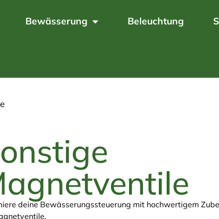
Bewässerung
Beleuchtung
S
le
onstige
agnetventile
miere deine Bewässerungssteuerung mit hochwertigem Zub
agnetventile.