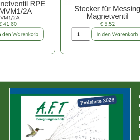
netventil RPE
Stecker für Messin
 MVM1/2A
Magnetventil
VM1/2A
€
41,60
€
5,52
n den Warenkorb
In den Warenkorb