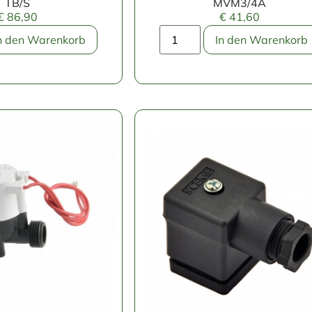
TB/S
MVM3/4A
€
86,90
€
41,60
n den Warenkorb
In den Warenkorb