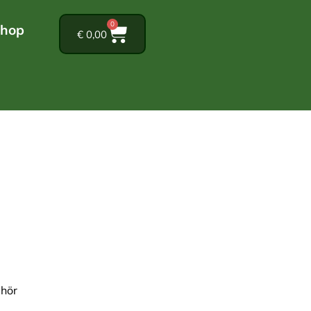
0
hop
€
0,00
ehör