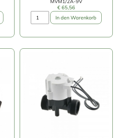
MVM1/2A-9V
€
65,56
In den Warenkorb