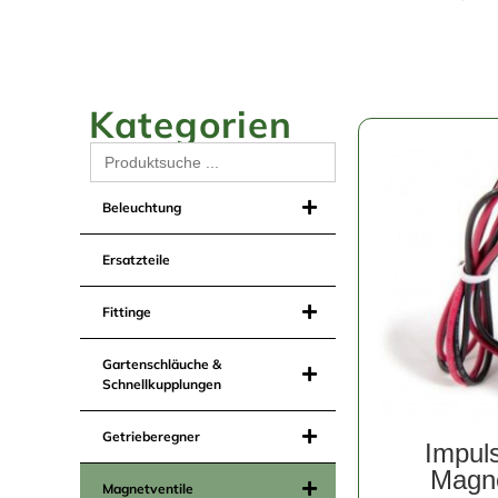
Kategorien
Search
for:
Beleuchtung
Ersatzteile
Fittinge
Gartenschläuche &
Schnellkupplungen
Getrieberegner
Impul
Magn
Magnetventile