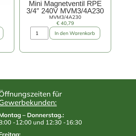
Mini Magnetventil RPE
g
3/4″ 240V MVM3/4A230
MVM3/4A230
€
40,79
In den Warenkorb
Öffnungszeiten für
Gewerbekunden:
Montag – Donnerstag.:
8:00 -12:00 und 12:30 -16:30
Freitag: