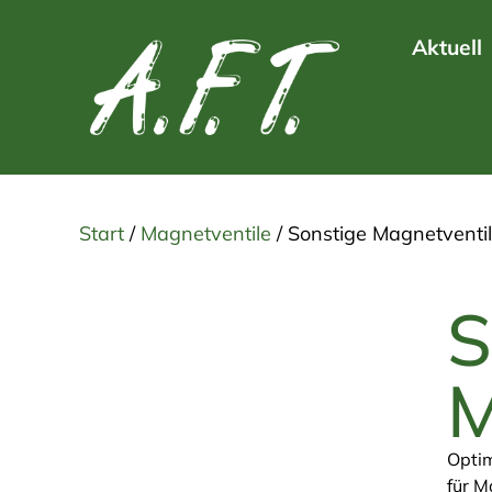
Aktuell
Start
/
Magnetventile
/ Sonstige Magnetventi
S
M
Opti
für M