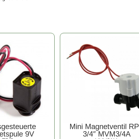
sgesteuerte
Mini Magnetventil R
etspule 9V
3/4″ MVM3/4A