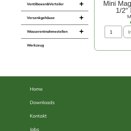
Mini Mag
Ventilboxen&Verteiler
1/2″
M
Versenkgehäuse
I
Wasserentnahmestellen
Werkzeug
Home
Downloads
Kontakt
Jobs