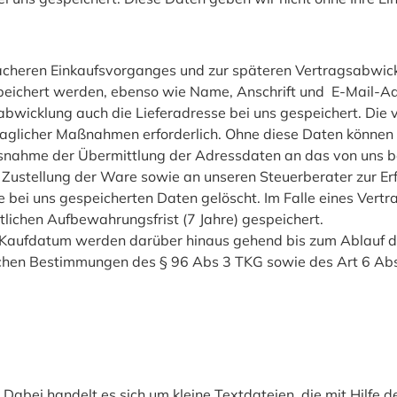
facheren Einkaufsvorganges und zur späteren Vertragsabw
peichert werden, ebenso wie Name, Anschrift und E-Mail-Ad
icklung auch die Lieferadresse bei uns gespeichert. Die vo
raglicher Maßnahmen erforderlich. Ohne diese Daten können w
Ausnahme der Übermittlung der Adressdaten an das von uns 
stellung der Ware sowie an unseren Steuerberater zur Erfül
bei uns gespeicherten Daten gelöscht. Im Falle eines Ver
tlichen Aufbewahrungsfrist (7 Jahre) gespeichert.
Kaufdatum werden darüber hinaus gehend bis zum Ablauf de
chen Bestimmungen des § 96 Abs 3 TKG sowie des Art 6 Abs 1 
abei handelt es sich um kleine Textdateien, die mit Hilfe 