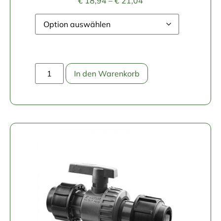
€
18,94
–
€
21,04
In den Warenkorb