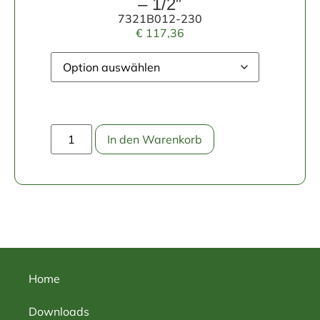
– 1/2″
7321B012-230
€
117,36
In den Warenkorb
Home
Downloads