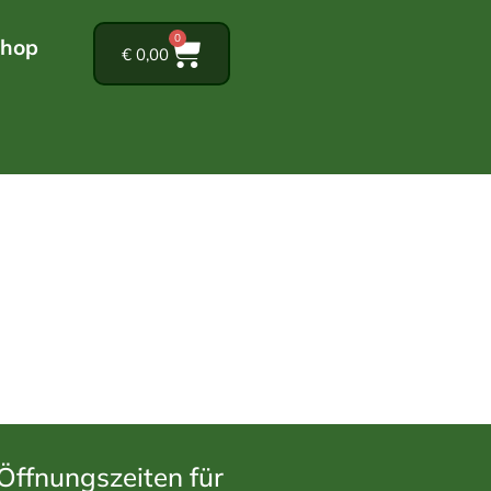
0
hop
€
0,00
Öffnungszeiten für