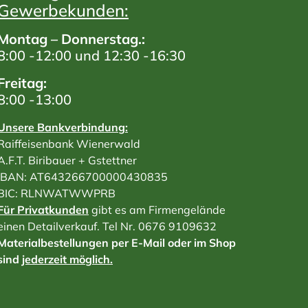
Gewerbekunden:
Montag – Donnerstag.:
8:00 -12:00 und 12:30 -16:30
Freitag:
8:00 -13:00
Unsere Bankverbindung:
Raiffeisenbank Wienerwald
A.F.T. Biribauer + Gstettner
IBAN: AT643266700000430835
BIC: RLNWATWWPRB
Für Privatkunden
gibt es am Firmengelände
einen Detailverkauf. Tel Nr. 0676 9109632
Materialbestellungen per E-Mail oder im Shop
sind
jederzeit möglich.