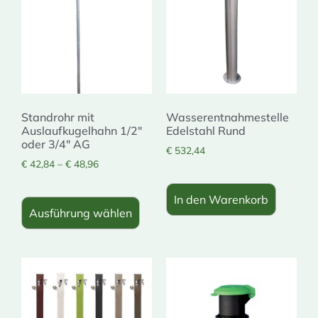
Standrohr mit
Wasserentnahmestelle
Auslaufkugelhahn 1/2″
Edelstahl Rund
oder 3/4″ AG
€
532,44
€
42,84
–
€
48,96
In den Warenkorb
Ausführung wählen