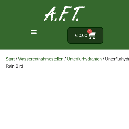
0
€
0,00
Start
/
Wasserentnahmestellen
/
Unterflurhydranten
/ Unterflurhyd
Rain Bird