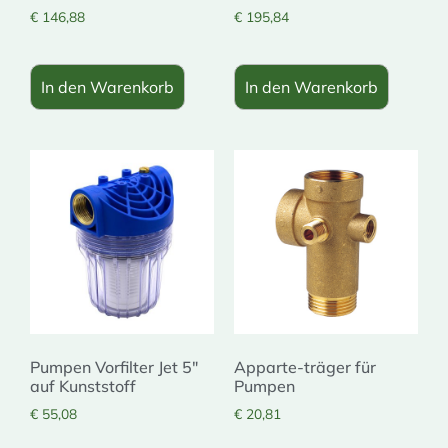
€
146,88
€
195,84
In den Warenkorb
In den Warenkorb
Pumpen Vorfilter Jet 5″
Apparte-träger für
auf Kunststoff
Pumpen
€
55,08
€
20,81