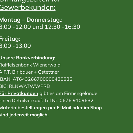
Gewerbekunden:
Montag – Donnerstag.:
8:00 -12:00 und 12:30 -16:30
Freitag:
8:00 -13:00
Unsere Bankverbindung:
Raiffeisenbank Wienerwald
A.F.T. Biribauer + Gstettner
IBAN: AT643266700000430835
BIC: RLNWATWWPRB
Für Privatkunden
gibt es am Firmengelände
einen Detailverkauf. Tel Nr. 0676 9109632
Materialbestellungen per E-Mail oder im Shop
sind
jederzeit möglich.