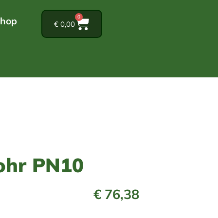
0
hop
€
0,00
ohr PN10
€
76,38