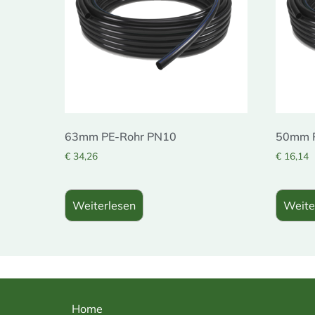
63mm PE-Rohr PN10
50mm 
€
34,26
€
16,14
Weiterlesen
Weite
Home